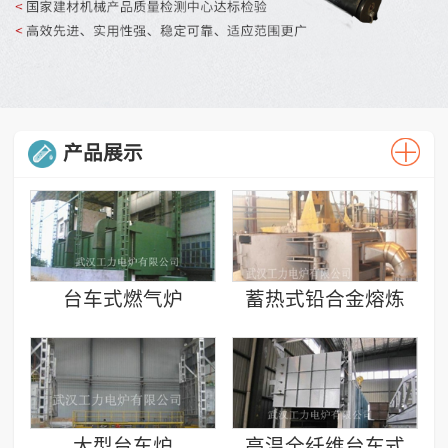
产品展示
台车式燃气炉
蓄热式铅合金熔炼
炉
大型台车炉
高温全纤维台车式