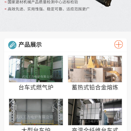
产品展示
台车式燃气炉
蓄热式铅合金熔炼
炉
大型台车炉
高温全纤维台车式