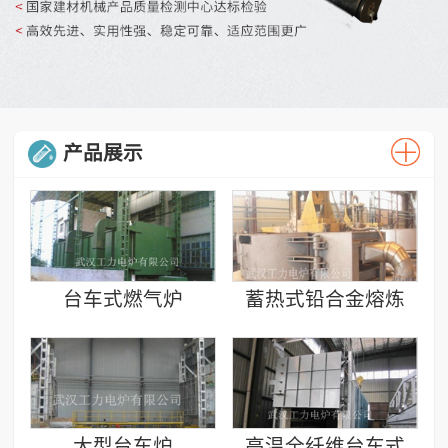
产品展示
台车式燃气炉
蓄热式铅合金熔炼
炉
大型台车炉
高温全纤维台车式