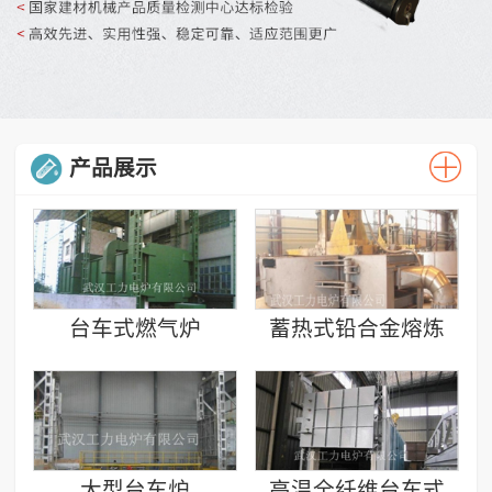
产品展示
台车式燃气炉
蓄热式铅合金熔炼
炉
大型台车炉
高温全纤维台车式