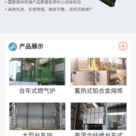
产品展示
台车式燃气炉
蓄热式铅合金熔炼
炉
大型台车炉
高温全纤维台车式