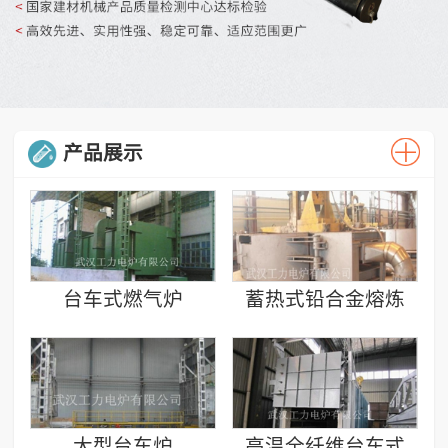
产品展示
台车式燃气炉
蓄热式铅合金熔炼
炉
大型台车炉
高温全纤维台车式