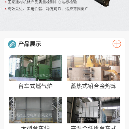
产品展示
台车式燃气炉
蓄热式铅合金熔炼
炉
大型台车炉
高温全纤维台车式